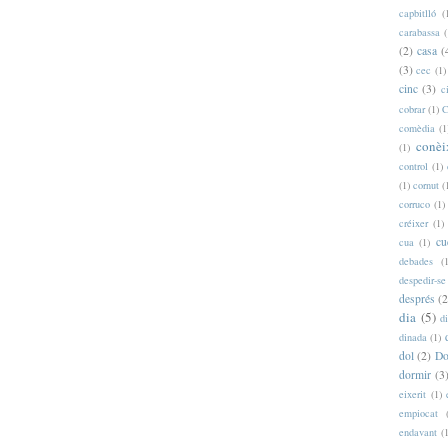
capbitlló
(
carabassa
(
(2)
casa
(
(3)
cec
(1)
cinc
(3)
c
cobrar
(1)
C
comèdia
(1
conèi
(1)
control
(1)
(1)
cornut
(
corruco
(1)
créixer
(1)
cu
cua
(1)
debades
(
despedir-se
després
(2
dia
(5)
d
dinada
(1)
dol
(2)
Do
dormir
(3
eixerit
(1)
empiocat
endavant
(