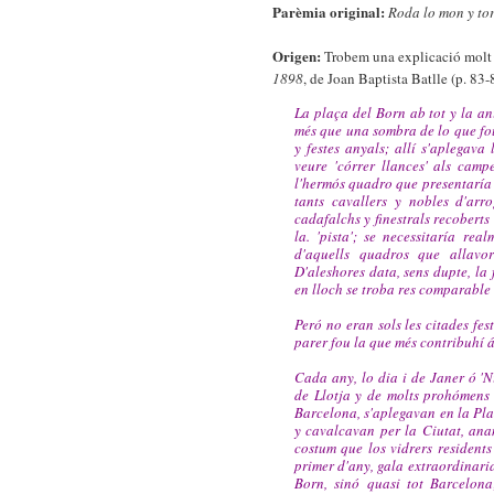
Parèmia original:
Roda lo mon y to
Origen:
Trobem una explicació molt 
1898
, de Joan Baptista Batlle (p. 83-
La plaça del Born ab tot y la a
més que una sombra de lo que fou
y festes anyals; allí s'aplegava
veure 'córrer llances' als cam
l'hermós quadro que presentaría 
tants cavallers y nobles d'arr
cadafalchs y finestrals recoberts
la. 'pista'; se necessitaría re
d'aquells quadros que allavor
D'aleshores data, sens dupte, la
en lloch se troba res comparable
Peró no eran sols les citades fe
parer fou la que més contribuhí á
Cada any, lo dia i de Janer ó '
de Llotja y de molts prohómens 
Barcelona, s'aplegavan en la Pl
y cavalcavan per la Ciutat, anan
costum que los vidrers resident
primer d'any, gala extraordinaria
Born, sinó quasi tot Barcelona