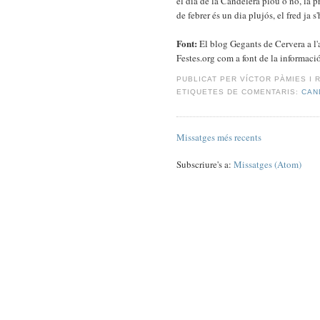
el dia de la Candelera plou o no, la p
de febrer és un dia plujós, el fred ja s
Font:
El blog Gegants de Cervera a l'
Festes.org com a font de la informació
PUBLICAT PER
VÍCTOR PÀMIES I 
ETIQUETES DE COMENTARIS:
CAN
Missatges més recents
Subscriure's a:
Missatges (Atom)