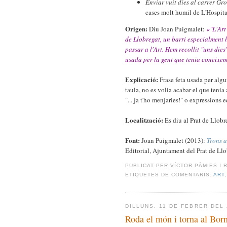
Enviar vuit dies al carrer Gr
cases molt humil de L'Hospita
Origen:
Diu Joan Puigmalet:
«"L'Art
de Llobregat, un barri especialment 
passar a l'Art. Hem recollit "uns die
usada per la gent que tenia coneixe
Explicació:
Frase feta usada per algu
taula, no es volia acabar el que tenia a
"... ja t'ho menjaries!" o expressions 
Localització:
Es diu al Prat de Llobr
Font:
Joan Puigmalet (2013):
Trons a
Editorial, Ajuntament del Prat de Llo
PUBLICAT PER
VÍCTOR PÀMIES I 
ETIQUETES DE COMENTARIS:
ART
DILLUNS, 11 DE FEBRER DEL 
Roda el món i torna al Bor