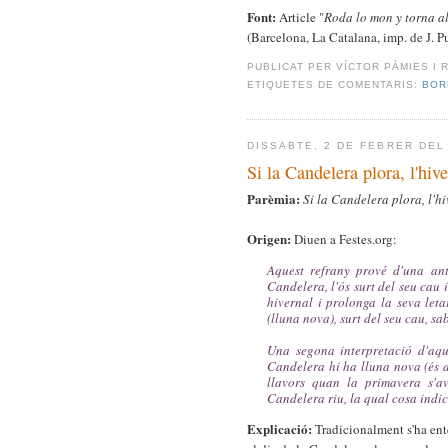
Font:
Article "
Roda lo mon y torna a
(Barcelona, La Catalana, imp. de J. P
PUBLICAT PER
VÍCTOR PÀMIES I 
ETIQUETES DE COMENTARIS:
BOR
DISSABTE, 2 DE FEBRER DEL
Si la Candelera plora, l'hive
Parèmia:
Si la Candelera plora, l'hiv
Origen:
Diuen a Festes.org:
Aquest refrany prové d'una ant
Candelera, l'ós surt del seu cau i
hivernal i prolonga la seva let
(lluna nova), surt del seu cau, s
Una segona interpretació d'aque
Candelera hi ha lluna nova (és a 
llavors quan la primavera s'av
Candelera riu, la qual cosa indi
Explicació:
Tradicionalment s'ha entè