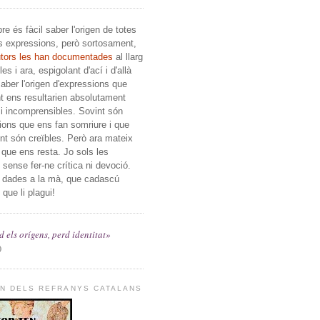
e és fàcil saber l'origen de totes
s expressions, però sortosament,
utors les han documentades
al llarg
es i ara, espigolant d'ací i d'allà
ber l'origen d'expressions que
t ens resultarien absolutament
i incomprensibles. Sovint són
ions que ens fan somriure i que
ent són creïbles. Però ara mateix
c que ens resta. Jo sols les
, sense fer-ne crítica ni devoció.
 dades a la mà, que cadascú
 que li plagui!
 els orígens, perd identitat»
)
EN DELS REFRANYS CATALANS