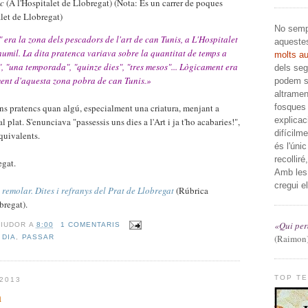
oc
(A l'Hospitalet de Llobregat) (Nota: És un carrer de poques
let de Llobregat)
No sempr
" era la zona dels pescadors de l'art de can Tunis, a L'Hospitalet
aqueste
humil. La dita pratenca variava sobre la quantitat de temps a
molts a
s", "una temporada", "quinze dies", "tres mesos"... Lògicament era
dels segl
ment d'aquesta zona pobra de can Tunis.»
podem sa
altramen
fosques 
ns pratencs quan algú, especialment una criatura, menjant a
explicac
l plat. S'enunciava "passessis uns dies a l'Art i ja t'ho acabaries!",
difícilm
equivalents.
és l'úni
recolliré
egat.
Amb les
cregui el
 remolar. Dites i refranys del Prat de Llobregat
(Rúbrica
bregat).
«Qui perd
RIUDOR
A
8:00
1 COMENTARIS
(Raimon
,
DIA
,
PASSAR
TOP T
2013
n