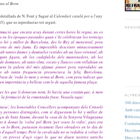
rna al Born
.
detallada de N. Font y Sagué al
Calendari català per a l'any
85), que us reprodueixo tot seguit:
SEGUI
nimació que encara avuy durant certes hores hi regna, no es
 en les époques passades quan s' hi celebravan los torneigs
 lo bó y millor de Barcelona, des lo Rey al menestral, pera
peons de més fama. Es impossible descriure minuciosament
ab tantes dames y damiseles vestides ab un luxo oriental, ab
ogant figura, ab los cadafalchs dels mantenedors, ab los
 de domasos, ab tants elms, escuts y llances com relluhían en
alment la paleta del més afamat pintor pera reproduhir un
s ab tanta frequencia presenciava la feliç Barcelona.
 frase de 'roda lo mon y torna al Born, com pera indicar que
 en importància y bellesa com lo de aquella famosa plaça.
stes les que li donavan nom; hi havía una costúm que, á mon
ALTRES
 la formació de la esmentada frase. Veusela aquí:
300 dites
Ninou', los honorables Concellers acompanyats dels Cónsols
Amb cara 
y persones distingides, com si diguessem lo bó y millor de
Bibliote
aça de Sant Jaume, davant la casa de la Senyora Vilagayana
t à donar la 'volta' pel Born 'per veure lo vidre', puix era
Conferèn
s «n lo Born, parassen ricament llurs obradors en lo dia de
Diccition
 d'aquell temps. Peró la cavalcada no se reduhía á voltar lo
; en proves d'açò veges lo que ne diuen nostres antichs
Dites i fr