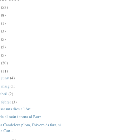
3
(53)
2
(8)
1
(1)
0
(3)
9
(5)
6
(5)
5
(5)
4
(20)
3
(11)
e juny
(4)
e maig
(1)
abril
(2)
 febrer
(3)
sar uns dies a l'Art
da el món i torna al Born
la Candelera plora, l'hivern és fora, si
la Can...