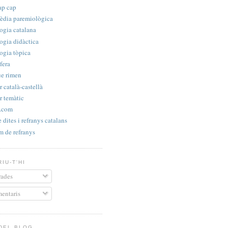
ap cap
èdia paremiològica
ogia catalana
ogia didàctica
ogia tòpica
fera
e rimen
 català-castellà
r temàtic
s.com
e dites i refranys catalans
m de refranys
IU-T'HI
ades
entaris
 DEL BLOG