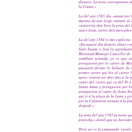
dietaris: La nota corresponent a
la Ciutat.»
La del any 1565 diu «anant per l
marina devant lotge entrant al 
carnicería den Sors la proa del
sanct Joan, carrer dels mercaders
La del any 1584 es més esplícita, 
«En aquest dia després dinar com
Sant Jaume y feta la agraduatio
Hieronym Manejat Canceller de C
semblant jornada, ço es que a
prengueren per lo carrer de Mon
passaren devant lo baluart de 
primer carrer qui hix al carrer 
apres tiraren tot dret fins á l
canto del carrer qui va del Pi 
Santa Anna y prengueren per lo
prengueren al canto de dona Ald
qui ix á la plaça de la Lana y gi
per la Calsateria tornant á la p
despedí.»
La nota del any 1585 fa notar qu
praticha,» detall que no haviam 
Peró, no es la esmentada 'cavalc