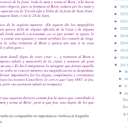
venció de la frase 'roda lo mon y torna al Born', n'hi havia
stre obgecte, puix se formava al Born, rodava per la ciutat y
202
►
 aquesta era la 'Cavalcada ó Volta de la festa de Sant Joan',
202
►
 aquest Sant, ó sía lo 24 de Juny.
202
►
ica de la següent manera: «En aquest die los magnifichs
202
►
ts quiscu dells de alguns officials de la Casa y de alguna
 ab lorde antich y acostumat, ço es que primer se ajuste lo
201
►
 y essent tots ajustats y essent arribats los consols de lotge,
ta la volta tornaren al Born y quiscu sen ana á sa casa
201
►
s y altra gent.»
201
►
üent detall digne de ésser citat: «... y tornaren al Born á
201
►
ompetes tabals y menestrils de la ciutat y sonaren ab gran
201
▼
gun any.» Es fácil imaginarse la saragata que farian aquella
se ordre ni concert mentres ses magnificencies se despedian,
d
►
darían impedintlos fer los deguts compliments y ceremonies
d
►
sos los nostres Concellers; lo cert es que l'any 1687, se feu,
nys, peró «no portaren tabals ni trompetes
d’
►
de
▼
ir que aquesta darrera costum fou la única que contribuhí á
Pas
mon y torna al Born', peró si que fou, sens dupte, de les que
Ro
Si 
 troba res comparable en importància i bellesa al d'aquella
a.