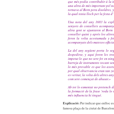
que més podia contribuhir á la in
una altra de més important pel no
tornava al Born pera disoldres, y
la qual tenia lloch per la festa d'
Una nota del any 1683 la expl
senyors de consellers acompanya
altra gent se ajuntaren al Born
conseller quint y aprés los altres
feren la volta acostumada y fe
acompanyats dels matexos official
La del any següent porta lo seg
despedirse, y aqui foren les tr
impetut lo que no sere fet en nin
barreja de instruments tocant sen
lo més provable es que los axor
per qual observancia eran tan zelo
es veritat, la volta dels altres a
com sere començat de abusar.»
Ab tot lo esmentat no pretench d
la formació de la frase 'roda lo 
més influencia hi tingué.
Explicació:
Per indicar que enlloc es
famosa plaça de la ciutat de Barcelon