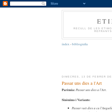
ET
RECULL DE LES ETIMO
REFRANYS
índex
-
bibliografia
DIMECRES, 13 DE FEBRER DE
Passar uns dies a l'Art
Parèmia:
Passar uns dies a l'Art
.
Sinònims i Variants:
Passar vuit dies a ca l'Angui