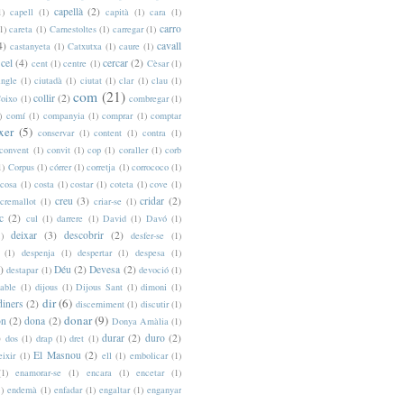
capellà
(2)
1)
capell
(1)
capità
(1)
cara
(1)
carro
1)
careta
(1)
Carnestoltes
(1)
carregar
(1)
4)
cavall
castanyeta
(1)
Catxutxa
(1)
caure
(1)
cel
(4)
cercar
(2)
cent
(1)
centre
(1)
Cèsar
(1)
ingle
(1)
ciutadà
(1)
ciutat
(1)
clar
(1)
clau
(1)
com
(21)
collir
(2)
oixo
(1)
combregar
(1)
)
comí
(1)
companyia
(1)
comprar
(1)
comptar
xer
(5)
conservar
(1)
content
(1)
contra
(1)
convent
(1)
convit
(1)
cop
(1)
coraller
(1)
corb
1)
Corpus
(1)
córrer
(1)
corretja
(1)
corrococo
(1)
cosa
(1)
costa
(1)
costar
(1)
coteta
(1)
cove
(1)
creu
(3)
cridar
(2)
cremallot
(1)
criar-se
(1)
c
(2)
cul
(1)
darrere
(1)
David
(1)
Davó
(1)
deixar
(3)
descobrir
(2)
1)
desfer-se
(1)
(1)
despenja
(1)
despertar
(1)
despesa
(1)
)
Déu
(2)
Devesa
(2)
destapar
(1)
devoció
(1)
iable
(1)
dijous
(1)
Dijous Sant
(1)
dimoni
(1)
dir
(6)
diners
(2)
discerniment
(1)
discutir
(1)
donar
(9)
n
(2)
dona
(2)
Donya Amàlia
(1)
)
durar
(2)
duro
(2)
dos
(1)
drap
(1)
dret
(1)
El Masnou
(2)
eixir
(1)
ell
(1)
embolicar
(1)
(1)
enamorar-se
(1)
encara
(1)
encetar
(1)
1)
endemà
(1)
enfadar
(1)
engaltar
(1)
enganyar