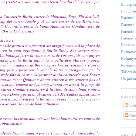
l any 1462 diu solament que «feren la volta del canyet e per
En cap c
Enciclop
a Calcetería, Boria, carrer de Moncada, Born, Pla den Lull,
Paremiol
cap del carrer Ample y al vol del carrer de les Trompetes,
Paremiol
 Pi, Cucurulla, plaça de Santa Anna carrer Condal, riera de
, Boria, Calceteria.»
Paremiol
Paremios
diu axis:
Raons qu
 es de pratica se ajustaren ses magnificencies á la plaça de
 en la qual agraduatio y fou lo llle. y Rnt. senyor micer
Refranyer
athalunya feren la volta com es de costum quis-cun any en
Refranye
naren per la Boria fins á la capella den Marcús y après
Refrany
cada y isqueren al Born y apres fins al reorxador y apres
mig jorn y passaren devant de llotge y prengueren per lo
Tallers d
Ample fins al carrer vulgarment dit la carnicería den Sors y
Un polsi
a proa de micer Quintana ahont giraren á ma squerra fins al
á casa del compte de Aytona y anaren tot dret á la plaça de
 carrer Condal y passaren á la riera de Sant Joan y apres
onça Doms y giraren al carrer dels Mercaders fins al canto
SUBSCR
raren á man dreta per la Boria anant per la cort del vaguer y
laça de Sant Jaume de hont tothom se
Entr
Com
e essent la cavalcada «devant los baluarts tiraren com es de
trobat encara.
ada de Ninou', quadro per cert ben original y encisador, la
ARXIU