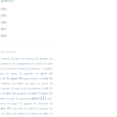
 gener
(1)
2
(25)
1
(35)
0
(36)
9
(81)
8
(64)
LES CLAU
abaratar
(1)
abat
(1)
absència
(1)
absoltes
(1)
acabar-se
(1)
acomiadar-se
(1)
Adam
(1)
adéu
or
(1)
afaitar
(1)
afartar
(1)
aferrar-se
(1)
agafar-
agost
(2)
rrar
(1)
agnus
(1)
agnusdei
(1)
aigua
(6)
ai
(2)
això
(4)
1)
aigua beneita
(1)
Albatera
(1)
albats
(1)
albis
(1)
alcoià
(1)
alt
(2)
1)
Alcora
(1)
algú
(1)
all
(1)
allunyar
(1)
altre
(2)
amb
(3)
amic
(2)
to
(1)
amargant
(1)
anar
(21)
ollar
(1)
amor
(1)
amunt
(1)
anar-
r-se'n
(1)
àngel
(1)
angelet
(1)
Anselmo
(1)
any
(5)
Any Nou
(1)
anyell
(1)
aplegar
(1)
a
(1)
Arany
(1)
Aranya
(1)
Arbeca
(1)
arbre
(1)