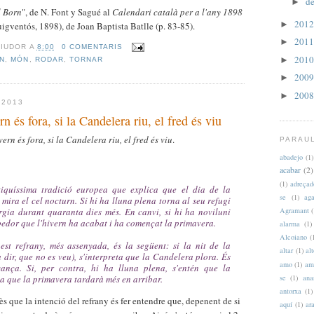
de
►
l Born
", de N. Font y Sagué al
Calendari català per a l'any 1898
201
►
uigventós, 1898), de Joan Baptista Batlle (p. 83-85).
201
►
RIUDOR
A
8:00
0 COMENTARIS
201
►
N
,
MÓN
,
RODAR
,
TORNAR
200
►
200
►
 2013
rn és fora, si la Candelera riu, el fred és viu
ern és fora, si la Candelera riu, el fred és viu
.
PARAU
abadejo
(1)
acabar
(2)
(1)
adreçad
iquíssima tradició europea que explica que el dia de la
se
(1)
aga
 mira el cel nocturn. Si hi ha lluna plena torna al seu refugi
argia durant quaranta dies més. En canvi, si hi ha noviluni
Agramant
(
abedor que l'hivern ha acabat i ha començat la primavera.
alarma
(1)
Alcoiano
(
st refrany, més assenyada, és la següent: si la nit de la
altar
(1)
al
dir, que no es veu), s'interpreta que la Candelera plora. És
amo
(1)
am
ança. Si, per contra, hi ha lluna plena, s'entén que la
ca que la primavera tardarà més en arribar.
se
(1)
ana
antorxa
(1)
s que la intenció del refrany és fer entendre que, depenent de si
aquí
(1)
ar