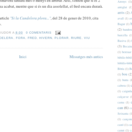
rimavera tardarà més o menys en arribar. Així, s'entén que si el 2
Arenys
(1)
'ha acabat, mentre que si és un dia assolellat, el fred encara durarà.
arreglat
(1
arròs
(2)
article
"Si la Candelera plora..."
, del 28 de gener de 2010, cita
avall
(1)
a
.
b
Bagur
(1)
(2)
bander
RIUDOR
A
8:00
0 COMENTARIS
barcella
(1
DELERA
,
FORA
,
FRED
,
HIVERN
,
PLORAR
,
RIURE
,
VIU
Basiva
(1)
(3)
Becain
(1)
berenar
Inici
Missatges més antics
bibilis-bibil
bòbilis-bòbi
Bòria
(1)
B
bou
(2
(1)
(1)
burra
(
cabera
(1)
(1)
caiguda
calçar-se
(
cama
(1)
can
(6)
c
Seixanta
(1
(1)
cançon
canó
(1)
ca
canut
(1)
c