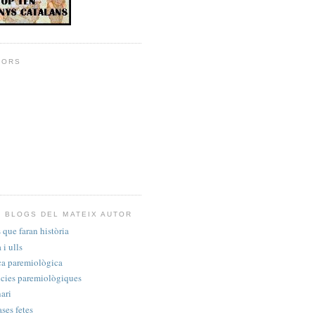
DORS
 BLOGS DEL MATEIX AUTOR
 que faran història
i ulls
ca paremiològica
cies paremiològiques
ari
ases fetes