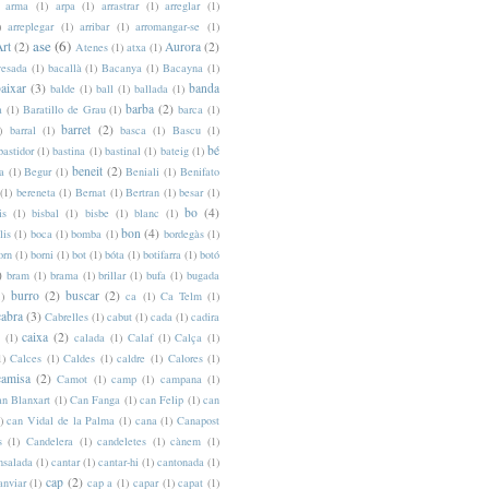
arma
(1)
arpa
(1)
arrastrar
(1)
arreglar
(1)
)
arreplegar
(1)
arribar
(1)
arromangar-se
(1)
ase
(6)
Art
(2)
Aurora
(2)
Atenes
(1)
atxa
(1)
vesada
(1)
bacallà
(1)
Bacanya
(1)
Bacayna
(1)
aixar
(3)
banda
balde
(1)
ball
(1)
ballada
(1)
barba
(2)
a
(1)
Baratillo de Grau
(1)
barca
(1)
barret
(2)
)
barral
(1)
basca
(1)
Bascu
(1)
bé
bastidor
(1)
bastina
(1)
bastinal
(1)
bateig
(1)
beneit
(2)
a
(1)
Begur
(1)
Beniali
(1)
Benifato
(1)
bereneta
(1)
Bernat
(1)
Bertran
(1)
besar
(1)
bo
(4)
is
(1)
bisbal
(1)
bisbe
(1)
blanc
(1)
bon
(4)
lis
(1)
boca
(1)
bomba
(1)
bordegàs
(1)
orn
(1)
borni
(1)
bot
(1)
bóta
(1)
botifarra
(1)
botó
)
bram
(1)
brama
(1)
brillar
(1)
bufa
(1)
bugada
burro
(2)
buscar
(2)
1)
ca
(1)
Ca Telm
(1)
cabra
(3)
Cabrelles
(1)
cabut
(1)
cada
(1)
cadira
caixa
(2)
(1)
calada
(1)
Calaf
(1)
Calça
(1)
1)
Calces
(1)
Caldes
(1)
caldre
(1)
Calores
(1)
camisa
(2)
Camot
(1)
camp
(1)
campana
(1)
an Blanxart
(1)
Can Fanga
(1)
can Felip
(1)
can
)
can Vidal de la Palma
(1)
cana
(1)
Canapost
s
(1)
Candelera
(1)
candeletes
(1)
cànem
(1)
nsalada
(1)
cantar
(1)
cantar-hi
(1)
cantonada
(1)
cap
(2)
anviar
(1)
cap a
(1)
capar
(1)
capat
(1)