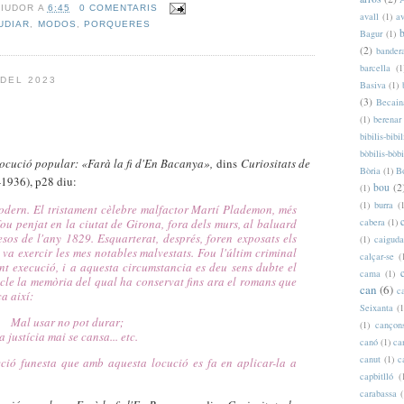
RIUDOR
A
6:45
0 COMENTARIS
avall
(1)
a
UDIAR
,
MODOS
,
PORQUERES
b
Bagur
(1)
(2)
bander
barcella
(1
DEL 2023
Basiva
(1)
(3)
Becain
(1)
berenar
bibilis-bibil
bòbilis-bòbi
ocució popular: «
Farà la fi d'En Bacanya»,
dins
Curiositats de
Bòria
(1)
B
-1936), p28 diu:
bou
(2
(1)
(1)
burra
(
odern. El tristament cèlebre malfactor Martí Plademon, més
cabera
(1)
u penjat en la ciutat de Girona, fora dels murs, al baluard
sos de l'any 1829. Esquarterat, després, foren exposats els
(1)
caiguda
va exercir les mes notables malvestats. Fou l'últim criminal
calçar-se
(
nt execució, i a aquesta circumstancia es deu sens dubte el
cama
(1)
acle la memòria del qual ha conservat fins ara el romans que
can
(6)
c
a així:
Seixanta
(1
Mal usar no pot durar;
(1)
cançon
la justícia mai s
e cansa... etc.
canó
(1)
ca
canut
(1)
c
icció funesta que amb aquesta locució es fa en aplicar-la a
capbitlló
(
carabassa
(