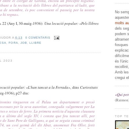
 entre el clergat de Girona, enclou un precepte higiènic.
bant a la recitació dels llibres del patriarca al·ludit, que
 de setembre, és poc convenient el passeig per la nostra
No sempr
ue hi regna».
aqueste
molts a
. 22 (Any I, 30-maig-1936):
Una locució popular: «
Pels llibres
dels segl
podem sa
RIUDOR
A
6:13
0 COMENTARIS
altramen
ESA
,
FORA
,
JOB
,
LLIBRE
fosques 
explicac
difícilm
és l'úni
L 2023
recolliré
Amb les
cregui el
ocució popular: «
L'han tancat a la Ferrada»,
dins
Curiositats
aig-1936), p27 diu:
«Qui perd
(Raimon
gironins tingueren en el Palau un departament o presó
rocessats per la seva autoritat, coneguda vulgarment per La
tes o reixes de ferro. La primera notícia d'aquesta clausura
a últims del segle XV, i consta que fou tancat allí, per
TOP T
t de Sant Pere de Galligans, a qui se seguia causa criminal
74, un cosí germà del dit Abat, anomenat Fra Oller, ferit