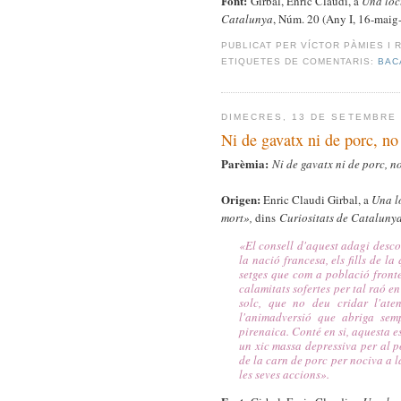
Font:
Girbal, Enric Claudi, a
Una loc
Catalunya
, Núm. 20 (Any I, 16-maig
PUBLICAT PER
VÍCTOR PÀMIES I 
ETIQUETES DE COMENTARIS:
BAC
DIMECRES, 13 DE SETEMBRE 
Ni de gavatx ni de porc, no 
Parèmia:
Ni de gavatx ni de porc, no 
Origen:
Enric Claudi Girbal, a
Una lo
mort»,
dins
Curiositats de Cataluny
«El consell d'aquest adagi desco
la nació francesa, els fills de l
setges que com a població fronter
calamitats sofertes per tal raó e
solc, que no deu cridar l'ate
l'animadversió que abriga semp
pirenaica. Conté en si, aquesta 
un xic massa depressiva per al po
de la carn de porc per nociva a la
les seves accions».