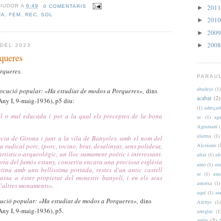
201
RIUDOR
A
6:49
0 COMENTARIS
►
UA
,
FEM
,
REC
,
SOL
201
►
200
►
200
►
DEL 2023
queres
rqueres.
PARAU
abadejo
(1)
ocució popular: «
Ha estudiat de modos a Porqueres
»,
dins
acabar
(2)
Any I, 9-maig-1936), p5 diu:
(1)
adreçad
il o mal educada i per a la qual els preceptes de la bona
se
(1)
aga
Agramant
(
alarma
(1)
ncia de Girona i junt a la vila de Banyoles, amb el nom del
Alcoiano
(
 radical porc, (porc, tocino, brut, desalinyat, sens polidesa,
 artistico-arqueològic, un lloc sumament poètic i interessant.
altar
(1)
al
vora del famós estany, conserva encara una preciosa església
amo
(1)
am
tina amb una bellíssima portada, restes d'un antic castell
se
(1)
ana
passa a ésser propietat del monestir banyolí, i en els seus
antorxa
(1)
 d'altres monuments
».
aquí
(1)
ar
ució popular: «
Ha estudiat de modos a Porqueres
»,
dins
Arenys
(1)
Any I, 9-maig-1936), p5.
arreglat
(1
arròs
(2)