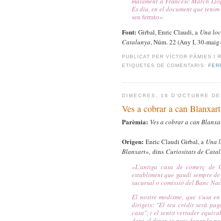
malament a Francesc March Llopa
Es diu, en el document que tenim 
sen ferrato
».
Font:
Girbal, Enric Claudi, a
Una loc
Catalunya
, Núm. 22 (Any I, 30-maig
PUBLICAT PER
VÍCTOR PÀMIES I 
ETIQUETES DE COMENTARIS:
FER
DIMECRES, 18 D’OCTUBRE DE
Ves a cobrar a can Blanxart
Parèmia:
Ves a cobrar a can Blanxar
Origen:
Enric Claudi Girbal, a
Una l
Blanxart»,
dins
Curiositats de Cata
«
L'antiga casa de comerç de 
establiment que gaudí
sempre de 
sucursal o comissió del Banc Na
El nostre modisme, que s'usa en 
dirigeix: "El teu
crèdit serà pa
casa"; i el sentit vertader equival
doni
el diner, ja pots donar-lo p