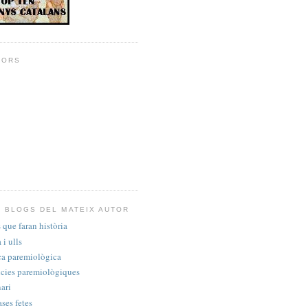
DORS
 BLOGS DEL MATEIX AUTOR
 que faran història
i ulls
ca paremiològica
cies paremiològiques
ari
ases fetes