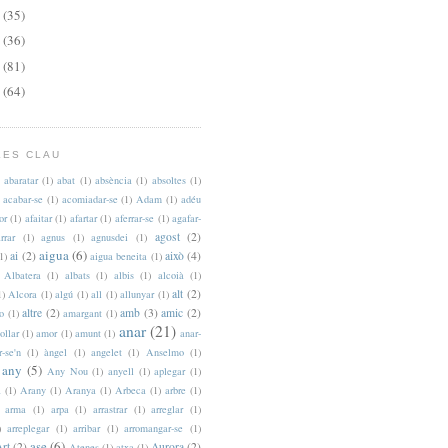
1
(35)
0
(36)
9
(81)
8
(64)
LES CLAU
abaratar
(1)
abat
(1)
absència
(1)
absoltes
(1)
acabar-se
(1)
acomiadar-se
(1)
Adam
(1)
adéu
or
(1)
afaitar
(1)
afartar
(1)
aferrar-se
(1)
agafar-
agost
(2)
rrar
(1)
agnus
(1)
agnusdei
(1)
aigua
(6)
ai
(2)
això
(4)
1)
aigua beneita
(1)
Albatera
(1)
albats
(1)
albis
(1)
alcoià
(1)
alt
(2)
1)
Alcora
(1)
algú
(1)
all
(1)
allunyar
(1)
altre
(2)
amb
(3)
amic
(2)
to
(1)
amargant
(1)
anar
(21)
ollar
(1)
amor
(1)
amunt
(1)
anar-
r-se'n
(1)
àngel
(1)
angelet
(1)
Anselmo
(1)
any
(5)
Any Nou
(1)
anyell
(1)
aplegar
(1)
a
(1)
Arany
(1)
Aranya
(1)
Arbeca
(1)
arbre
(1)
arma
(1)
arpa
(1)
arrastrar
(1)
arreglar
(1)
)
arreplegar
(1)
arribar
(1)
arromangar-se
(1)
ase
(6)
Art
(2)
Aurora
(2)
Atenes
(1)
atxa
(1)