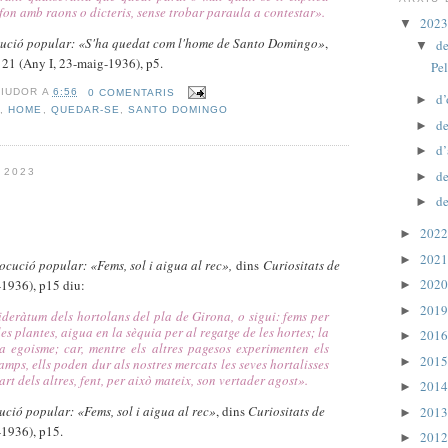
onfon amb raons o dicteris, sense trobar paraula a contestar
».
202
▼
ució popular: «S'ha quedat com l'home de Santo Domingo»
,
d
▼
 21 (Any I, 23-maig-1936), p5.
Pel
RIUDOR
A
6:56
0 COMENTARIS
d’
►
M
,
HOME
,
QUEDAR-SE
,
SANTO DOMINGO
de
►
d’
►
 2023
d
►
d
►
202
►
202
►
ocució popular: «
Fems, sol i aigua al rec»,
dins
Curiositats de
202
-1936), p15 diu:
►
201
►
sideràtum dels hortolans del pla de Girona, o sigui: fems per
les plantes, aigua en la sèquia per al regatge de les hortes; la
201
►
a egoisme; car, mentre els altres pagesos experimenten els
201
►
amps, ells poden dur als nostres mercats les seves hortalisses
t dels altres, fent, per això mateix, son vertader agost
».
201
►
ució popular: «Fems, sol i aigua al rec»
, dins
Curiositats de
201
►
-1936), p15.
201
►