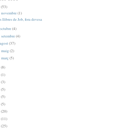
3
(53)
e novembre
(1)
s llibres de Job, fora devesa
octubre
(4)
 setembre
(4)
agost
(37)
e maig
(2)
e març
(5)
2
(8)
1
(1)
0
(3)
9
(5)
6
(5)
5
(5)
4
(20)
3
(11)
2
(25)