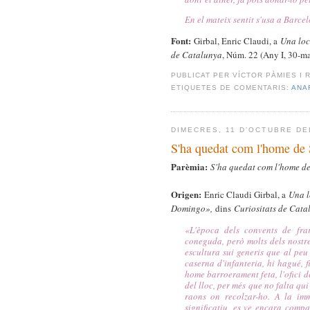
En el mateix sentit s'usa a Barce
Font:
Girbal, Enric Claudi, a
Una loc
de Catalunya
, Núm. 22 (Any I, 30-m
PUBLICAT PER
VÍCTOR PÀMIES I 
ETIQUETES DE COMENTARIS:
ANA
DIMECRES, 11 D’OCTUBRE DE
S'ha quedat com l'home de
Parèmia:
S'ha quedat com l'home d
Origen:
Enric Claudi Girbal, a
Una l
Domingo»,
dins
Curiositats de Cata
«
L'època dels convents de fra
coneguda, però molts dels nostr
escultura sui generis que al peu
caserna d'infanteria, hi hagué, fi
home barroerament feta, l'ofici d
del lloc, per més que no falta qu
raons on recolzar-ho.
A la immo
significatiu, es ve encara comp