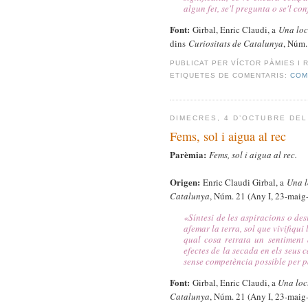
algun fet, se'l pregunta o se'l c
Font:
Girbal, Enric Claudi, a
Una loc
dins
Curiositats de Catalunya
, Núm.
PUBLICAT PER
VÍCTOR PÀMIES I 
ETIQUETES DE COMENTARIS:
CO
DIMECRES, 4 D’OCTUBRE DEL
Fems, sol i aigua al rec
Parèmia:
Fems, sol i aigua al rec.
Origen:
Enric Claudi Girbal, a
Una l
Catalunya
, Núm. 21 (Any I, 23-maig
«S
íntesi de les aspiracions o de
afemar la terra, sol que vivifiqui 
qual cosa retrata un sentiment 
efectes de la secada en els seus c
sense competència possible per par
Font:
Girbal, Enric Claudi, a
Una loc
Catalunya
, Núm. 21 (Any I, 23-maig