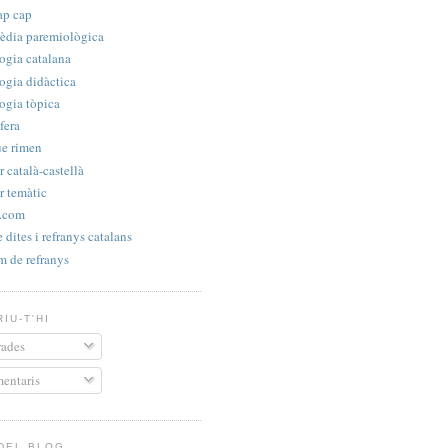
ap cap
èdia paremiològica
ogia catalana
ogia didàctica
ogia tòpica
fera
e rimen
 català-castellà
r temàtic
s.com
e dites i refranys catalans
m de refranys
IU-T'HI
ades
entaris
 DEL BLOG