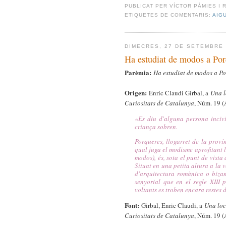
PUBLICAT PER
VÍCTOR PÀMIES I 
ETIQUETES DE COMENTARIS:
AIG
DIMECRES, 27 DE SETEMBRE 
Ha estudiat de modos a Por
Parèmia:
Ha estudiat de modos a Po
Origen:
Enric Claudi Girbal, a
Una l
Curiositats de Catalunya
, Núm. 19 (
«
Es diu d'alguna persona inciv
criança sobren.
Porqueres, llogarret de la proví
qual juga el modisme aprofitant la
modos), és, sota el punt de vista
Situat en una petita altura a la 
d'arquitectura romànica o bizan
senyorial que en el segle XIII 
voltants es troben encara restes
Font:
Girbal, Enric Claudi, a
Una loc
Curiositats de Catalunya
, Núm. 19 (