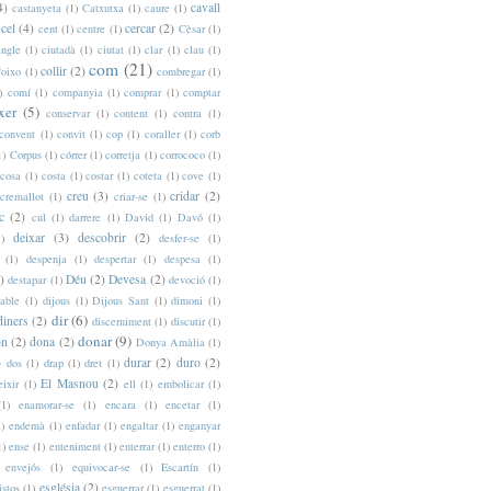
4)
cavall
castanyeta
(1)
Catxutxa
(1)
caure
(1)
cel
(4)
cercar
(2)
cent
(1)
centre
(1)
Cèsar
(1)
ingle
(1)
ciutadà
(1)
ciutat
(1)
clar
(1)
clau
(1)
com
(21)
collir
(2)
oixo
(1)
combregar
(1)
)
comí
(1)
companyia
(1)
comprar
(1)
comptar
xer
(5)
conservar
(1)
content
(1)
contra
(1)
convent
(1)
convit
(1)
cop
(1)
coraller
(1)
corb
1)
Corpus
(1)
córrer
(1)
corretja
(1)
corrococo
(1)
cosa
(1)
costa
(1)
costar
(1)
coteta
(1)
cove
(1)
creu
(3)
cridar
(2)
cremallot
(1)
criar-se
(1)
c
(2)
cul
(1)
darrere
(1)
David
(1)
Davó
(1)
deixar
(3)
descobrir
(2)
1)
desfer-se
(1)
(1)
despenja
(1)
despertar
(1)
despesa
(1)
)
Déu
(2)
Devesa
(2)
destapar
(1)
devoció
(1)
iable
(1)
dijous
(1)
Dijous Sant
(1)
dimoni
(1)
dir
(6)
diners
(2)
discerniment
(1)
discutir
(1)
donar
(9)
n
(2)
dona
(2)
Donya Amàlia
(1)
)
durar
(2)
duro
(2)
dos
(1)
drap
(1)
dret
(1)
El Masnou
(2)
eixir
(1)
ell
(1)
embolicar
(1)
(1)
enamorar-se
(1)
encara
(1)
encetar
(1)
1)
endemà
(1)
enfadar
(1)
engaltar
(1)
enganyar
1)
ense
(1)
enteniment
(1)
enterrar
(1)
enterro
(1)
envejós
(1)
equivocar-se
(1)
Escartín
(1)
església
(2)
istos
(1)
esguerrar
(1)
esguerrat
(1)