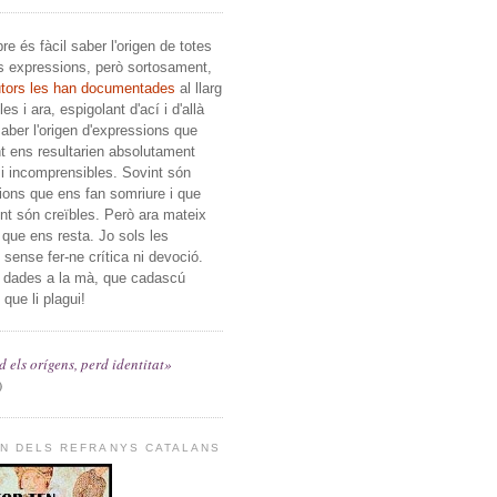
e és fàcil saber l'origen de totes
s expressions, però sortosament,
utors les han documentades
al llarg
es i ara, espigolant d'ací i d'allà
ber l'origen d'expressions que
t ens resultarien absolutament
i incomprensibles. Sovint són
ions que ens fan somriure i que
ent són creïbles. Però ara mateix
c que ens resta. Jo sols les
, sense fer-ne crítica ni devoció.
 dades a la mà, que cadascú
 que li plagui!
 els orígens, perd identitat»
)
EN DELS REFRANYS CATALANS