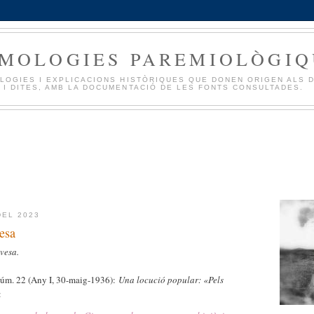
IMOLOGIES PAREMIOLÒGIQ
LOGIES I EXPLICACIONS HISTÒRIQUES QUE DONEN ORIGEN ALS 
 I DITES, AMB LA DOCUMENTACIÓ DE LES FONTS CONSULTADES.
DEL 2023
vesa
evesa.
Núm. 22 (Any I, 30-maig-1936):
Una locució popular: «
Pels
: