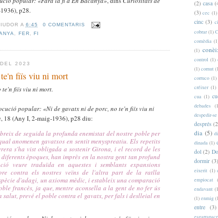
ució popular: «Farà la fi d'En Bacanya»
, dins
Curiositats de
(2)
casa
(
-1936), p28.
(3)
cec
(1)
cinc
(3)
c
RIUDOR
A
6:45
0 COMENTARIS
cobrar
(1)
C
ANYA
,
FER
,
FI
comèdia
(1
conèi
(1)
control
(1)
DEL 2023
(1)
cornut
(
te'n fiïs viu ni mort
corruco
(1)
créixer
(1)
te'n fiïs viu ni mort.
cu
cua
(1)
debades
(
cució popular: «Ni de gavatx ni de porc, no te'n fiïs viu ni
despedir-se
a
, 18 (Any I, 2-maig-1936), p28 diu:
després
(2
dia
(5)
breix de seguida la profunda enemistat del nostre poble per
d
a qual anomenen gavatxos en sentit menyspreatiu. Els repetits
dinada
(1)
era s'ha vist obligada a sostenir Girona, i el record de les
dol
(2)
Do
n diferents èpoques, han imprès en la nostra gent tan profund
dormir
(3
nció veure traduïda en aquestes i semblants expansions
eixerit
(1)
re contra els nostres veïns de l'altra part de la ratlla
espècie d'adagi, un axioma mèdic, i estableix una comparació
empiocat
ble francès, ja que, mentre aconsella a la gent de no fer ús
endavant
(
 salut, prevé el poble contra el gavatx, per fals i deslleial en
(1)
enmig
(
entre
(3)
esgarrapacr