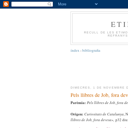
ET
RECULL DE LES ETIMO
REFRANYS
índex
-
bibliografia
DIMECRES, 1 DE NOVEMBRE 
Pels llibres de Job, fora de
Parèmia:
Pels llibres de Job, fora d
Origen:
Curiositats de Catalunya
, 
llibres de Job, fora devesa»,
p32 diu