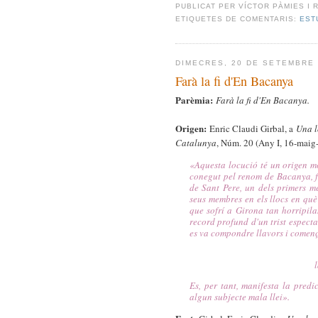
PUBLICAT PER
VÍCTOR PÀMIES I 
ETIQUETES DE COMENTARIS:
EST
DIMECRES, 20 DE SETEMBRE 
Farà la fi d'En Bacanya
Parèmia:
Farà la fi d'En Bacanya.
Origen:
Enric Claudi Girbal, a
Una l
Catalunya
, Núm. 20 (Any I, 16-maig
«
Aquesta locució té un origen m
conegut pel renom de Bacanya, fo
de Sant Pere, un dels primers me
seus membres en els llocs en què 
que sofrí a Girona tan horripila
record profund d'un trist espect
es va compondre llavors i començ
Es, per tant, manifesta la pred
algun subjecte mala llei
».