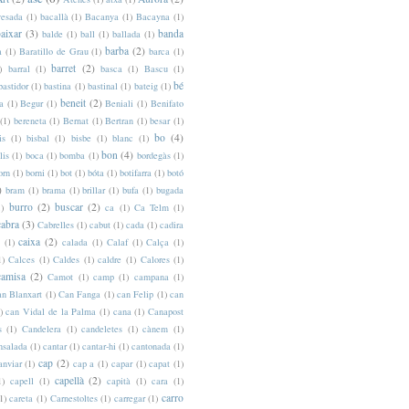
vesada
(1)
bacallà
(1)
Bacanya
(1)
Bacayna
(1)
aixar
(3)
banda
balde
(1)
ball
(1)
ballada
(1)
barba
(2)
a
(1)
Baratillo de Grau
(1)
barca
(1)
barret
(2)
)
barral
(1)
basca
(1)
Bascu
(1)
bé
bastidor
(1)
bastina
(1)
bastinal
(1)
bateig
(1)
beneit
(2)
a
(1)
Begur
(1)
Beniali
(1)
Benifato
(1)
bereneta
(1)
Bernat
(1)
Bertran
(1)
besar
(1)
bo
(4)
is
(1)
bisbal
(1)
bisbe
(1)
blanc
(1)
bon
(4)
lis
(1)
boca
(1)
bomba
(1)
bordegàs
(1)
orn
(1)
borni
(1)
bot
(1)
bóta
(1)
botifarra
(1)
botó
)
bram
(1)
brama
(1)
brillar
(1)
bufa
(1)
bugada
burro
(2)
buscar
(2)
1)
ca
(1)
Ca Telm
(1)
cabra
(3)
Cabrelles
(1)
cabut
(1)
cada
(1)
cadira
caixa
(2)
(1)
calada
(1)
Calaf
(1)
Calça
(1)
1)
Calces
(1)
Caldes
(1)
caldre
(1)
Calores
(1)
camisa
(2)
Camot
(1)
camp
(1)
campana
(1)
an Blanxart
(1)
Can Fanga
(1)
can Felip
(1)
can
)
can Vidal de la Palma
(1)
cana
(1)
Canapost
s
(1)
Candelera
(1)
candeletes
(1)
cànem
(1)
nsalada
(1)
cantar
(1)
cantar-hi
(1)
cantonada
(1)
cap
(2)
anviar
(1)
cap a
(1)
capar
(1)
capat
(1)
capellà
(2)
1)
capell
(1)
capità
(1)
cara
(1)
carro
1)
careta
(1)
Carnestoltes
(1)
carregar
(1)