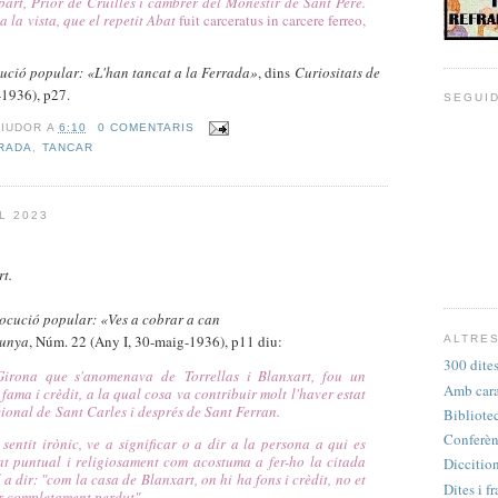
rt, Prior de Cruïlles i cambrer del Monestir de Sant Pere.
a la vista, que el repetit Abat
fuit carceratus in carcere ferreo,
ució popular: «L'han tancat a la Ferrada»
, dins
Curiositats de
-1936), p27.
SEGUI
RIUDOR
A
6:10
0 COMENTARIS
RADA
,
TANCAR
L 2023
t.
ocució popular: «
Ves a cobrar a can
lunya
, Núm. 22 (Any I, 30-maig-1936), p11 diu:
ALTRES
300 dites
Girona que s'anomenava de
Torrellas i Blanxart, fou un
Amb cara 
fama i crèdit, a la qual cosa va contribuir molt l
'haver estat
cional de
Sant Carles i després de Sant Ferran.
Bibliote
Conferèn
sentit irònic, ve a sign
ificar o a dir a la persona a qui es
gat puntual i religiosament com acostuma a
fer-ho la citada
Diccition
 a dir: "
com la casa de Blanxart, on hi ha fons i crèdit, no et
Dites i fr
er completament perdut".