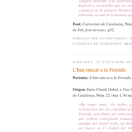
«
Aquest modisme d'ús particular
Equival a aconsellar que en arri
comença en la primera Dominica
albereda. en raó de la humitat q
Font:
Curiositats de Catalunya
, Núm
de Job, fora devesa»,
p32.
PUBLICAT PER
VÍCTOR PÀMIES I 
ETIQUETES DE COMENTARIS:
DEV
DIMECRES, 25 D’OCTUBRE DE
L'han tancat a la Ferrada
Parèmia:
L'han tancat a la Ferrada.
Origen:
Enric Claudi Girbal, a
Una l
de Catalunya
, Núm. 22 (Any I, 30-m
«
De temps antic, els bisbes 
eclesiàstica per als capellans p
Ferrada, sens dubte per tenir por
que trobem consignada remunta 
mandat del senyor bisbe, un Aba
per haver, en 13 d'abril del 14