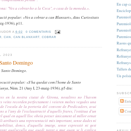
En cap c
lona: "Ves a cobrar-ho a la
Ceca", o casa de la moneda.
».
Enciclop
Paremiol
ució popular: «Ves a cobrar a can Blanxart»
, dins
Curiositats
aig-1936), p11.
Paremiol
Paremiol
RIUDOR
A
6:02
0 COMENTARIS
Paremios
R
,
CAN
,
CAN BLANXART
,
COBRAR
Raons qu
Refranyer
L 2023
Refranye
 Santo Domingo
Refrany
Tallers d
e Santo Domingo.
Un polsi
ocució popular: «
S'ha quedat com l'home de Santo
lunya
, Núm. 21 (Any I, 23-maig-1936), p5 diu:
SUBSCR
res en la nostra ciutat de Girona, nosaltres no l'havem
Entr
es veïns recorden perfectament i veieren moltes vegades una
 de l'escala de la porteria del convent de Predicadors, avui
ns a l'any de l'exclaustració d'aquells frares, l'estàtua d'un
Com
el qual en aquell lloc obeïa potser únicament al millor ornat
i li atribueix una representació més important, sense dades ni
bilitat, doncs, d'aquella imatge, sense expressió ni gest
arant qualsevulla que quedi parat o mut quan se li explica
ARXIU