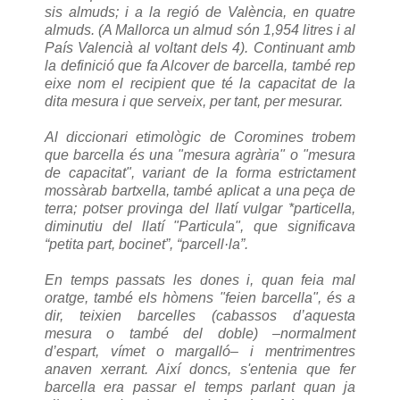
sis almuds; i a la regió de València, en quatre
almuds. (A Mallorca un almud són 1,954 litres i al
País Valencià al voltant dels 4). Continuant amb
la definició que fa Alcover de barcella, també rep
eixe nom el recipient que té la capacitat de la
dita mesura i que serveix, per tant, per mesurar.
Al diccionari etimològic de Coromines trobem
que barcella és una "mesura agrària" o "mesura
de capacitat", variant de la forma estrictament
mossàrab bartxella, també aplicat a una peça de
terra; potser provinga del llatí vulgar *particella,
diminutiu del llatí "Particula", que significava
“petita part, bocinet”, “parcell·la”.
En temps passats les dones i, quan feia mal
oratge, també els hòmens "feien barcella", és a
dir, teixien barcelles (cabassos d’aquesta
mesura o també del doble) –normalment
d’espart, vímet o margalló– i mentrimentres
anaven xerrant. Així doncs, s'entenia que fer
barcella era passar el temps parlant quan ja