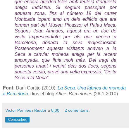
que encara queden fetes amb teules) d’aquesta
antiga indústria. Si seguim passejant per
aquesta zona, fins al número 19 del carrer
Montcada topem amb un dels edificis que ara
formen part del Museu Picasso: el Palau Meca.
Segons Joan Amades, aquest era un lloc de
visita imprescindible per als que venien a
Barcelona, donada la seva majestuositat.
Posteriorment aquests visitants anaven a la
Seca a canviar moneda antiga per la recent
encunyada, que lluïa molt més. Del tragí de
persones anant i venint dels dos llocs, segons
aquesta versió, prové una vella expressió: “De la
Seca a la Meca”.
Font:
Dani Cortijo (2010):
La Seca. Una fàbrica de moneda
a Barcelona
, dins el blog
Altres Barcelones
(26-1-2010)
Víctor Pàmies i Riudor
a
8:00
2 comentaris:
Comparteix