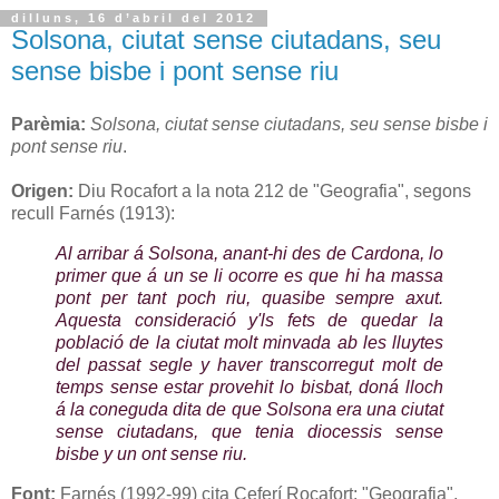
dilluns, 16 d’abril del 2012
Solsona, ciutat sense ciutadans, seu
sense bisbe i pont sense riu
Parèmia:
Solsona, ciutat sense ciutadans, seu sense bisbe i
pont sense riu
.
Origen:
Diu Rocafort a la nota 212 de "Geografia", segons
recull Farnés (1913):
Al arribar á Solsona, anant-hi des de Cardona, lo
primer que á un se li ocorre es que hi ha massa
pont per tant poch riu, quasibe sempre axut.
Aquesta consideració y'ls fets de quedar la
població de la ciutat molt minvada ab les lluytes
del passat segle y haver transcorregut molt de
temps sense estar provehit lo bisbat, doná lloch
á la coneguda dita de que Solsona era una ciutat
sense ciutadans, que tenia diocessis sense
bisbe y un ont sense riu.
Font:
Farnés (1992-99) cita Ceferí Rocafort: "Geografia",