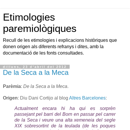
Etimologies
paremiològiques
Recull de les etimologies i explicacions històriques que
donen origen als diferents refranys i dites, amb la
documentació de les fonts consultades.
dilluns, 23 d’abril del 2012
De la Seca a la Meca
Parèmia
:
De la Seca a la Meca
.
Origen
: Diu Dani Cortijo al blog
Altres Barcelones
:
Actualment encara hi ha qui es sorprèn
passejant pel barri del Born en passar pel carrer
de la Seca i veure una alta xemeneia del segle
XIX sobresortint de la teulada (de les poques