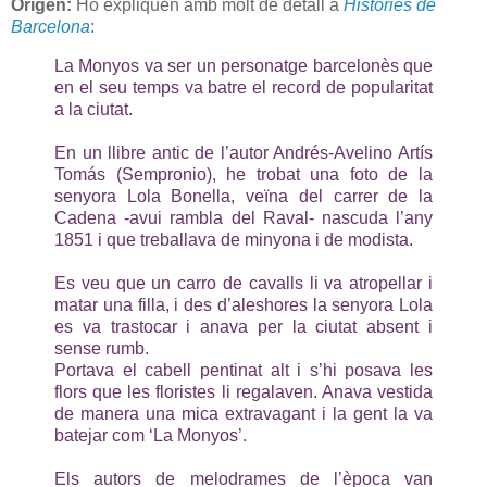
Origen:
Ho expliquen amb molt de detall a
Històries de
Barcelona
:
La Monyos va ser un personatge barcelonès que
en el seu temps va batre el record de popularitat
a la ciutat.
En un llibre antic de l’autor Andrés-Avelino Artís
Tomás (Sempronio), he trobat una foto de la
senyora Lola Bonella, veïna del carrer de la
Cadena -avui rambla del Raval- nascuda l’any
1851 i que treballava de minyona i de modista.
Es veu que un carro de cavalls li va atropellar i
matar una filla, i des d’aleshores la senyora Lola
es va trastocar i anava per la ciutat absent i
sense rumb.
Portava el cabell pentinat alt i s’hi posava les
flors que les floristes li regalaven. Anava vestida
de manera una mica extravagant i la gent la va
batejar com ‘La Monyos’.
Els autors de melodrames de l’època van