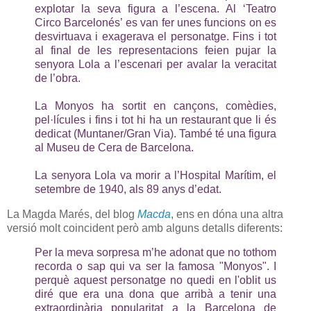
explotar la seva figura a l’escena. Al ‘Teatro
Circo Barcelonés’ es van fer unes funcions on es
desvirtuava i exagerava el personatge. Fins i tot
al final de les representacions feien pujar la
senyora Lola a l’escenari per avalar la veracitat
de l’obra.
La Monyos ha sortit en cançons, comèdies,
pel·lícules i fins i tot hi ha un restaurant que li és
dedicat (Muntaner/Gran Via). També té una figura
al Museu de Cera de Barcelona.
La senyora Lola va morir a l’Hospital Marítim, el
setembre de 1940, als 89 anys d’edat.
La Magda Marés, del blog
Macda
, ens en dóna una altra
versió molt coincident però amb alguns detalls diferents:
Per la meva sorpresa m’he adonat que no tothom
recorda o sap qui va ser la famosa "Monyos". I
perquè aquest personatge no quedi en l'oblit us
diré que era una dona que arribà a tenir una
extraordinària popularitat a la Barcelona de