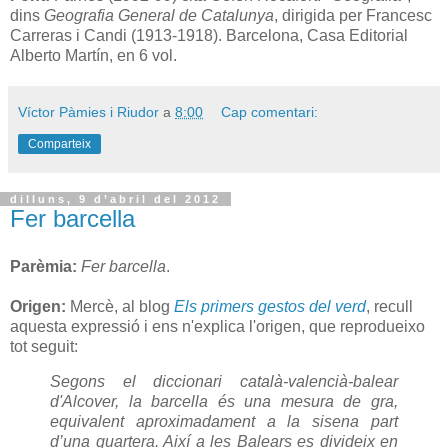
dins
Geografia General de Catalunya
, dirigida per Francesc
Carreras i Candi (1913-1918). Barcelona, Casa Editorial
Alberto Martín, en 6 vol.
Víctor Pàmies i Riudor
a
8:00
Cap comentari:
Comparteix
dilluns, 9 d’abril del 2012
Fer barcella
Parèmia:
Fer barcella
.
Origen:
Mercè, al blog
Els primers gestos del verd
, recull
aquesta expressió i ens n'explica l'origen, que reprodueixo
tot seguit:
Segons el diccionari català-valencià-balear
d'Alcover, la barcella és una mesura de gra,
equivalent aproximadament a la sisena part
d’una quartera. Així a les Balears es divideix en