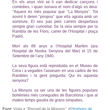
En els anys vint se li van dedicar cançons i
comèdies, i quan sonava el nom d'algú es deia:
"Aquest és més popular que "La Monyos". Tot
sovint li deien "piropos" que ella agraïa amb un
somriure. El seu pas pels carrers despertava
sempre gran curiositat. Se la veia sempre per la
Rambla de les Flors, carrer de l'Hospital i plaça
Padró.
Morí als 89 anys a l'Hospital Marítim (ara
Hospital de Nostra Senyora del Mar) el 15 de
Setembre de l'any 1940.
La seva figura està reproduïda en el Museu de
Cera i a vegades l'asseuen en una cadira de les
Rambles i la gent pregunta: Qui és aquesta
senyora?
La Monyos va ser una de les figures populars
bohèmies més conegudes de Barcelona i que al
mateix temps gaudia de grans simpaties.
Font:
Vista a "
Record de la Monyos"
, d'
Històries de