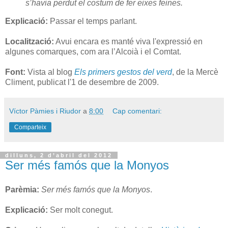
s’havia perdut el costum de fer eixes feines.
Explicació:
Passar el temps parlant.
Localització:
Avui encara es manté viva l'expressió en
algunes comarques, com ara l’Alcoià i el Comtat.
Font:
Vista al blog
Els primers gestos del verd
, de la Mercè
Climent, publicat l'1 de desembre de 2009.
Víctor Pàmies i Riudor
a
8:00
Cap comentari:
Comparteix
dilluns, 2 d’abril del 2012
Ser més famós que la Monyos
Parèmia:
Ser més famós que la Monyos
.
Explicació:
Ser molt conegut.