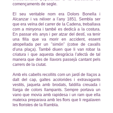
començaments de segle.
El seu veritable nom era Dolors Bonella i
Alcanzar i va néixer a l'any 1851. Sembla ser
que era veïna del carrer de la Cadena, treballava
com a minyona i també es dedicà a la costura.
En passar els anys i per atzar del destí, va tenir
una filla que va morir en accident, essent
atropellada per un "simón" (cotxe de cavalls
d'una plaça). També diuen que li van robar la
criatura i que aquesta desgràcia l'afectà de tal
manera que des de llavors passejà cantant pels
carrers de la ciutat.
Amb els cabells recollits com un jardí de llaços a
dalt del cap, galtes acolorides i extravagants
vestits, jaqueta amb brodats, faldilla creuada i
llarga de colors llampants. Sempre portava un
vano que movia amb rapidesa i un ram que ella
mateixa preparava amb les flors que li regalaven
les floristes de la Rambla.