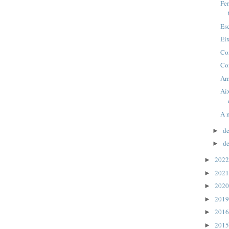
Fer
Esc
Eix
Co
Coi
Arr
Aix
A 
d
►
d
►
202
►
202
►
202
►
201
►
201
►
201
►