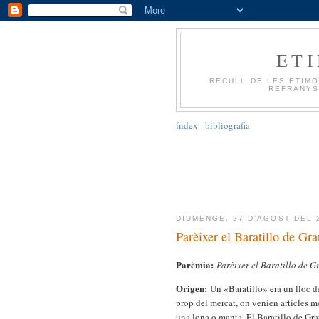
ET
RECULL DE LES ETIMO
REFRANYS
índex
-
bibliografia
DIUMENGE, 27 D’AGOST DEL 
Parèixer el Baratillo de Gra
Parèmia:
Parèixer el Baratillo de G
Origen:
Un «Baratillo» era un lloc de
prop del mercat, on venien articles m
una lona o manta. El Baratillo de Gra