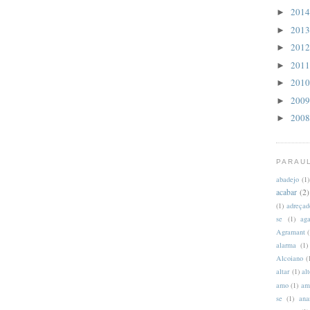
201
►
201
►
201
►
201
►
201
►
200
►
200
►
PARAU
abadejo
(1)
acabar
(2)
(1)
adreçad
se
(1)
aga
Agramant
(
alarma
(1)
Alcoiano
(
altar
(1)
al
amo
(1)
am
se
(1)
ana