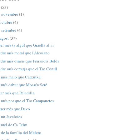
3
(53)
e novembre
(1)
octubre
(4)
 setembre
(4)
agost
(37)
er més (a algú) que Graella al vi
ndre més moral que l'Alcoiano
ndre més diners que Ferrandis Belda
dre més corretja que el Tio Conill
r més malo que Catxutxa
r més cabut que Mossén Seré
gar més que Peladilla
r més por que el Tio Campanetes
rrer més que Davó
 un Javaloies
r mel de Ca Telm
 de la família del Melero