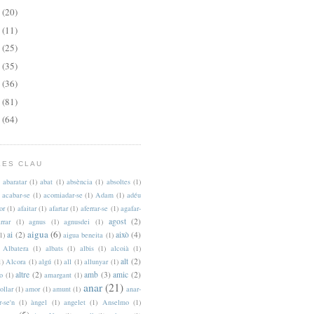
4
(20)
3
(11)
2
(25)
1
(35)
0
(36)
9
(81)
8
(64)
LES CLAU
abaratar
(1)
abat
(1)
absència
(1)
absoltes
(1)
acabar-se
(1)
acomiadar-se
(1)
Adam
(1)
adéu
or
(1)
afaitar
(1)
afartar
(1)
aferrar-se
(1)
agafar-
agost
(2)
rrar
(1)
agnus
(1)
agnusdei
(1)
aigua
(6)
ai
(2)
això
(4)
1)
aigua beneita
(1)
Albatera
(1)
albats
(1)
albis
(1)
alcoià
(1)
alt
(2)
1)
Alcora
(1)
algú
(1)
all
(1)
allunyar
(1)
altre
(2)
amb
(3)
amic
(2)
to
(1)
amargant
(1)
anar
(21)
ollar
(1)
amor
(1)
amunt
(1)
anar-
r-se'n
(1)
àngel
(1)
angelet
(1)
Anselmo
(1)