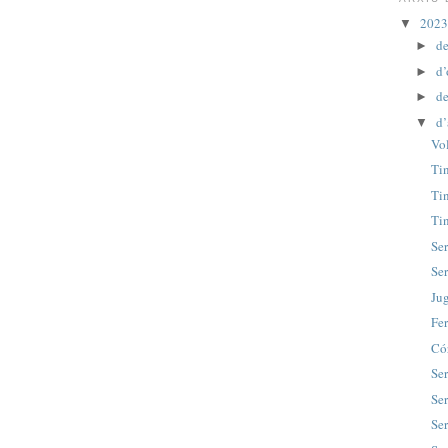
202
▼
d
►
d’
►
de
►
d’
▼
Vol
Ti
Ti
Tin
Se
Se
Ju
Fe
Có
Ser
Se
Ser