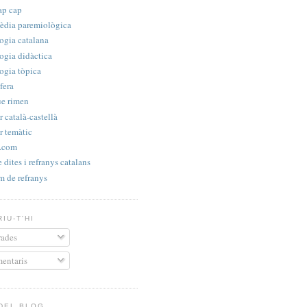
ap cap
èdia paremiològica
ogia catalana
ogia didàctica
ogia tòpica
fera
e rimen
 català-castellà
r temàtic
s.com
e dites i refranys catalans
m de refranys
IU-T'HI
ades
entaris
 DEL BLOG