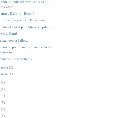
 com l'Alcoià del tren: Ja els ha dit
tots vosté!
artín!, Escartín!, Escartín!
ir tot en bé, com a la Peixcatera
m dia el Tio Pep de Muro: Tu pitaràs!
xo, la llum!
astrar com a Pelletes
ò no ho pot traure d'ahí ni els cavalls
d'Anselmo!
mida de «La Botelleta»
e maig
(2)
e març
(5)
2
(8)
1
(1)
0
(3)
9
(5)
6
(5)
5
(5)