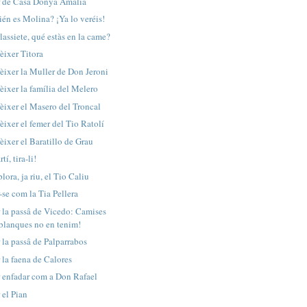
r de Casa Donya Amàlia
én es Molina? ¡Ya lo veréis!
lassiete, qué estàs en la came?
èixer Titora
èixer la Muller de Don Jeroni
èixer la família del Melero
èixer el Masero del Troncal
èixer el femer del Tio Ratolí
èixer el Baratillo de Grau
tí, tira-li!
plora, ja riu, el Tio Caliu
-se com la Tia Pellera
r la passâ de Vicedo: Camises
blanques no en tenim!
 la passâ de Palparrabos
 la faena de Calores
r enfadar com a Don Rafael
 el Pian