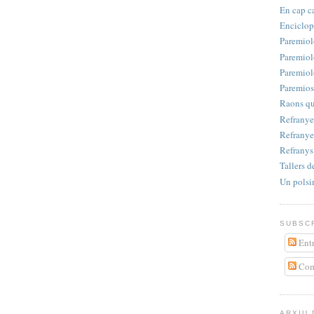
En cap c
Enciclop
Paremiol
Paremiol
Paremiol
Paremios
Raons qu
Refranyer
Refranye
Refrany
Tallers d
Un polsi
SUBSCR
Entr
Com
ARXIU