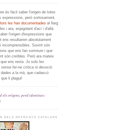
e és fàcil saber l'origen de totes
s expressions, però sortosament,
utors les han documentades
al llarg
es i ara, espigolant d'ací i d'allà
ber l'origen d'expressions que
t ens resultarien absolutament
i incomprensibles. Sovint són
ions que ens fan somriure i que
ent són creïbles. Però ara mateix
c que ens resta. Jo sols les
, sense fer-ne crítica ni devoció.
 dades a la mà, que cadascú
 que li plagui!
 els orígens, perd identitat»
)
EN DELS REFRANYS CATALANS