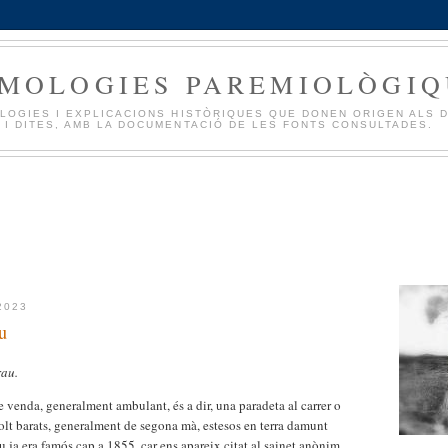
IMOLOGIES PAREMIOLÒGIQ
LOGIES I EXPLICACIONS HISTÒRIQUES QUE DONEN ORIGEN ALS 
 I DITES, AMB LA DOCUMENTACIÓ DE LES FONTS CONSULTADES.
2023
u
rau.
 venda, generalment ambulant, és a dir, una paradeta al carrer o
olt barats, generalment de segona mà, estesos en terra damunt
u ja era famós cap a 1855, car ens apareix citat al sainet anònim