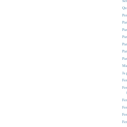
Se
Qui
Per
Par
Par
Par
Par
Par
Par
Mar
Ja 
Fer
Fe
Fer
Fer
Fe
Fer