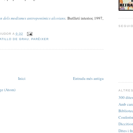
n dels modismes antroponímics alcoians
. Butlletí interior, 1997,
SEGUI
RIUDOR
A
0:32
ATILLO DE GRAU
,
PARÈIXER
Inici
Entrada més antiga
tge (Atom)
ALTRES
300 dites
Amb cara 
Bibliote
Conferèn
Diccition
Dites i fr