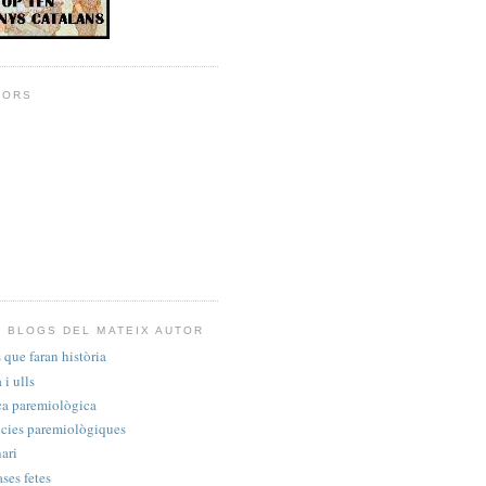
DORS
 BLOGS DEL MATEIX AUTOR
 que faran història
i ulls
ca paremiològica
cies paremiològiques
ari
ases fetes