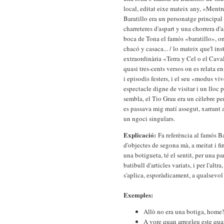
local, editat eixe mateix any, «Mentr
Baratillo era un personatge principal
charreteres d'aspart y una chorrera d
boca de Tona el famós «baratillo», on
chacó y casaca... / lo mateix que'l in
extraordinària «Terra y Cel o el Cava
quasi tres-cents versos on es relata en
i episodis festers, i el seu «modus v
espectacle digne de visitar i un lloc
sembla, el Tio Grau era un cèlebre p
es passava mig matí assegut, xarrant a
un ngoci singulars.
Explicació:
Fa referència al famós B
d'objectes de segona mà, a meitat i fina
una botigueta, té el sentit, per una pa
batibull d'articles variats, i per l'alt
s'aplica, esporàdicament, a qualsevo
Exemples:
Allò no era una botiga, home!
A vore quan arregleu este quar